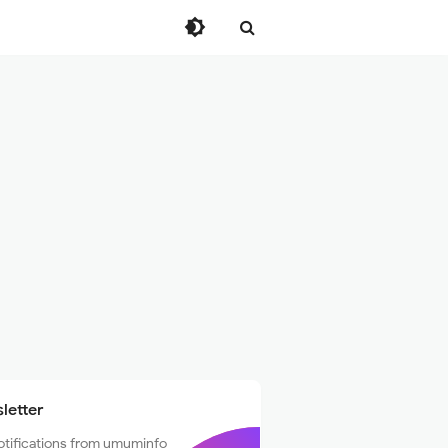
letter
otifications from umuminfo