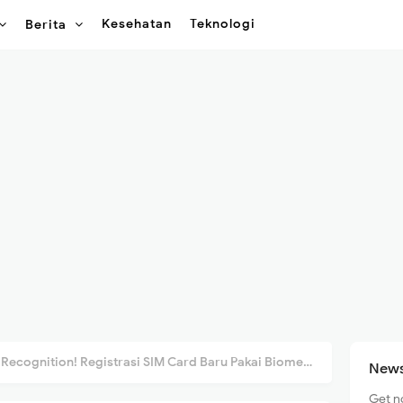
Kesehatan
Teknologi
Berita
ognition! Registrasi SIM Card Baru Pakai Biometrik Mulai 1 Juli 2026
News
Get n