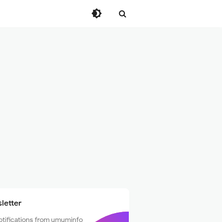
letter
otifications from umuminfo