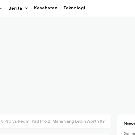
Kesehatan
Teknologi
Berita
 8 Pro vs Redmi Pad Pro 2: Mana yang Lebih Worth It?
News
Get n