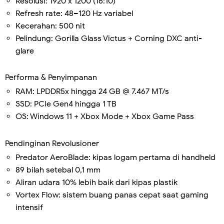
Resolusi: 1920 x 1200 (16:10)
Refresh rate: 48–120 Hz variabel
Kecerahan: 500 nit
Pelindung: Gorilla Glass Victus + Corning DXC anti-
glare
Performa & Penyimpanan
RAM: LPDDR5x hingga 24 GB @ 7.467 MT/s
SSD: PCIe Gen4 hingga 1 TB
OS: Windows 11 + Xbox Mode + Xbox Game Pass
Pendinginan Revolusioner
Predator AeroBlade: kipas logam pertama di handheld
89 bilah setebal 0,1 mm
Aliran udara 10% lebih baik dari kipas plastik
Vortex Flow: sistem buang panas cepat saat gaming
intensif