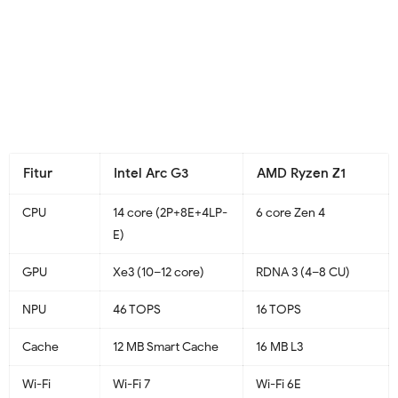
Fitur
Intel Arc G3
AMD Ryzen Z1
CPU
14 core (2P+8E+4LP-
6 core Zen 4
E)
GPU
Xe3 (10–12 core)
RDNA 3 (4–8 CU)
NPU
46 TOPS
16 TOPS
Cache
12 MB Smart Cache
16 MB L3
Wi-Fi
Wi-Fi 7
Wi-Fi 6E