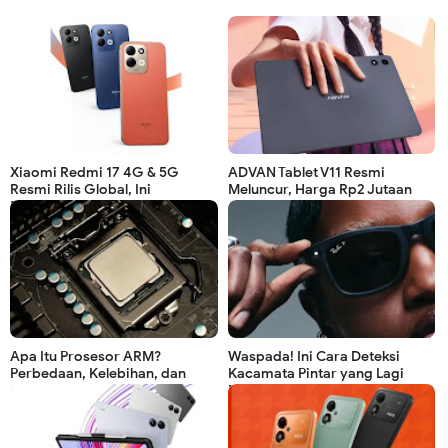
Xiaomi Redmi 17 4G & 5G
ADVAN Tablet V11 Resmi
Resmi Rilis Global, Ini
Meluncur, Harga Rp2 Jutaan
Perbedaan dan Harganya!
dengan Gemini AI!
Apa Itu Prosesor ARM?
Waspada! Ini Cara Deteksi
Perbedaan, Kelebihan, dan
Kacamata Pintar yang Lagi
Contohnya
Rekam Kamu