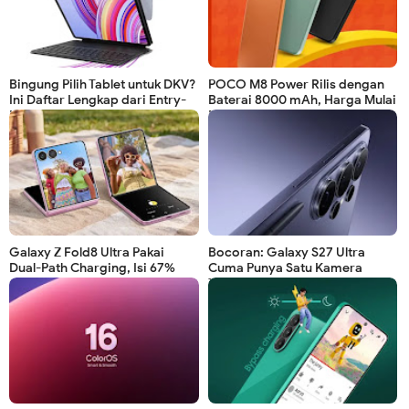
Bingung Pilih Tablet untuk DKV?
POCO M8 Power Rilis dengan
Ini Daftar Lengkap dari Entry-
Baterai 8000 mAh, Harga Mulai
Level hingga Pro
Rp4,7 Juta!
Galaxy Z Fold8 Ultra Pakai
Bocoran: Galaxy S27 Ultra
Dual-Path Charging, Isi 67%
Cuma Punya Satu Kamera
Cuma 30 Menit!
Telefoto!