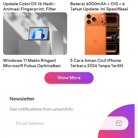
Update ColorOS 16 Hadir:
Baterai 6000mAh + OIS + 6
Animasi Fingerprint, Filter
Tahun Update: Ini Spesifikasi
Kamera & Performa Lebih
F70 Pro 5G
Mulus!
Windows 11 Makin Ringan!
5 Cara Aman Cicil iPhone
Microsoft Fokus Optimalkan
Terbaru 2026 Tanpa Terlilit
RAM 8 GB
Utang
Show More
Newsletter
Get notifications from umuminfo