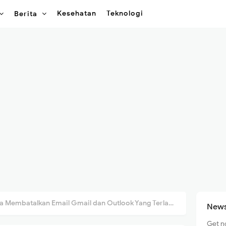
Kesehatan
Teknologi
Berita
 Membatalkan Email Gmail dan Outlook Yang Terlanjur Terkirim
News
Get n