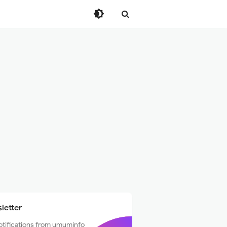
letter
otifications from umuminfo