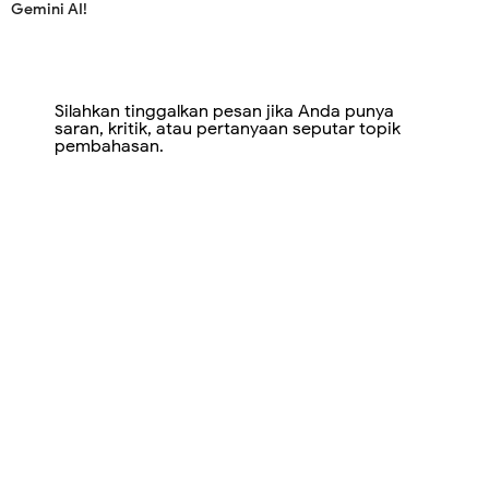
Gemini AI!
Silahkan tinggalkan pesan jika Anda punya
saran, kritik, atau pertanyaan seputar topik
pembahasan.