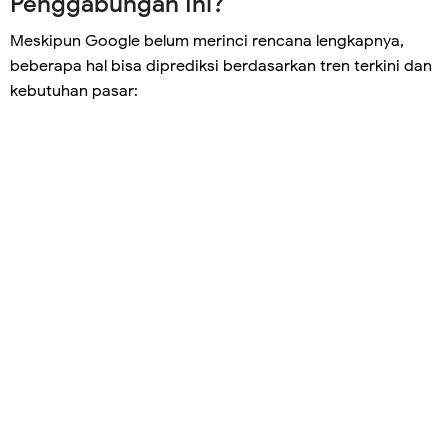
Penggabungan Ini?
Meskipun Google belum merinci rencana lengkapnya,
beberapa hal bisa diprediksi berdasarkan tren terkini dan
kebutuhan pasar: