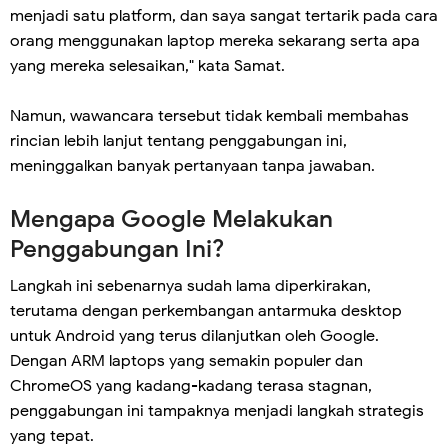
menjadi satu platform, dan saya sangat tertarik pada cara
orang menggunakan laptop mereka sekarang serta apa
yang mereka selesaikan," kata Samat.
Namun, wawancara tersebut tidak kembali membahas
rincian lebih lanjut tentang penggabungan ini,
meninggalkan banyak pertanyaan tanpa jawaban.
Mengapa Google Melakukan
Penggabungan Ini?
Langkah ini sebenarnya sudah lama diperkirakan,
terutama dengan perkembangan antarmuka desktop
untuk Android yang terus dilanjutkan oleh Google.
Dengan ARM laptops yang semakin populer dan
ChromeOS yang kadang-kadang terasa stagnan,
penggabungan ini tampaknya menjadi langkah strategis
yang tepat.