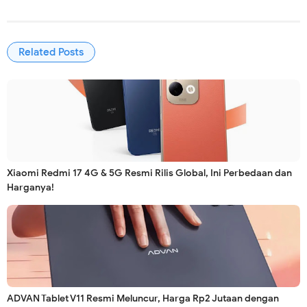
Related Posts
Xiaomi Redmi 17 4G & 5G Resmi Rilis Global, Ini Perbedaan dan
Harganya!
ADVAN Tablet V11 Resmi Meluncur, Harga Rp2 Jutaan dengan