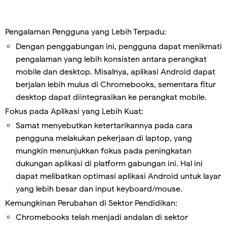
Pengalaman Pengguna yang Lebih Terpadu:
Dengan penggabungan ini, pengguna dapat menikmati
pengalaman yang lebih konsisten antara perangkat
mobile dan desktop. Misalnya, aplikasi Android dapat
berjalan lebih mulus di Chromebooks, sementara fitur
desktop dapat diintegrasikan ke perangkat mobile.
Fokus pada Aplikasi yang Lebih Kuat:
Samat menyebutkan ketertarikannya pada cara
pengguna melakukan pekerjaan di laptop, yang
mungkin menunjukkan fokus pada peningkatan
dukungan aplikasi di platform gabungan ini. Hal ini
dapat melibatkan optimasi aplikasi Android untuk layar
yang lebih besar dan input keyboard/mouse.
Kemungkinan Perubahan di Sektor Pendidikan:
Chromebooks telah menjadi andalan di sektor