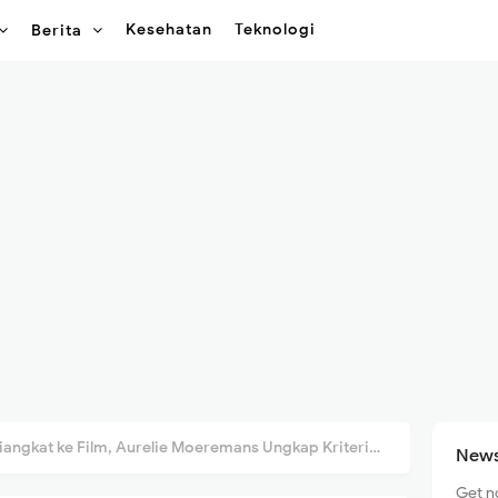
Kesehatan
Teknologi
Berita
ngkat ke Film, Aurelie Moeremans Ungkap Kriteria Pilih PH
News
Get n