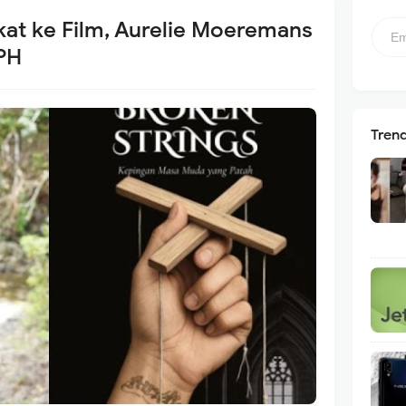
kat ke Film, Aurelie Moeremans
 PH
Tren