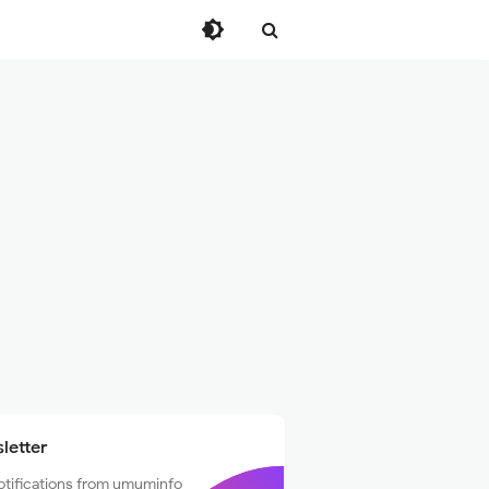
letter
otifications from umuminfo