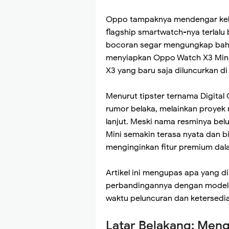
Oppo tampaknya mendengar kel
flagship smartwatch-nya terlalu b
bocoran segar mengungkap bahw
menyiapkan Oppo Watch X3 Mini 
X3 yang baru saja diluncurkan di
Menurut tipster ternama Digital C
rumor belaka, melainkan proye
lanjut. Meski nama resminya be
Mini semakin terasa nyata dan b
menginginkan fitur premium dal
Artikel ini mengupas apa yang d
perbandingannya dengan model 
waktu peluncuran dan ketersedia
Latar Belakang: Meng