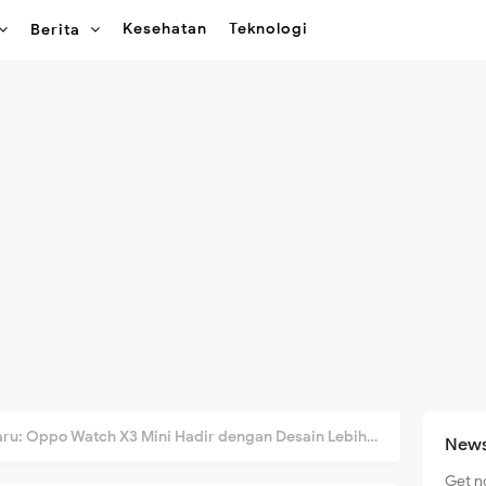
Kesehatan
Teknologi
Berita
 Oppo Watch X3 Mini Hadir dengan Desain Lebih Nyaman & Ringkas
News
Get n