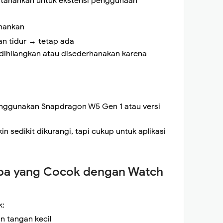
tahankan untuk ekstensi penggunaan
ahankan
an tidur → tetap ada
dihilangkan atau disederhanakan karena
nggunakan Snapdragon W5 Gen 1 atau versi
sedikit dikurangi, tapi cukup untuk aplikasi
apa yang Cocok dengan Watch
k:
 tangan kecil