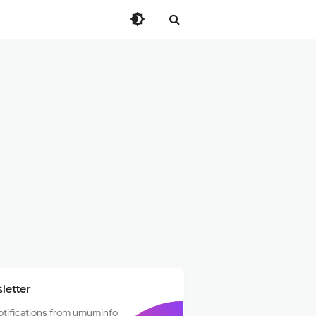
letter
otifications from umuminfo