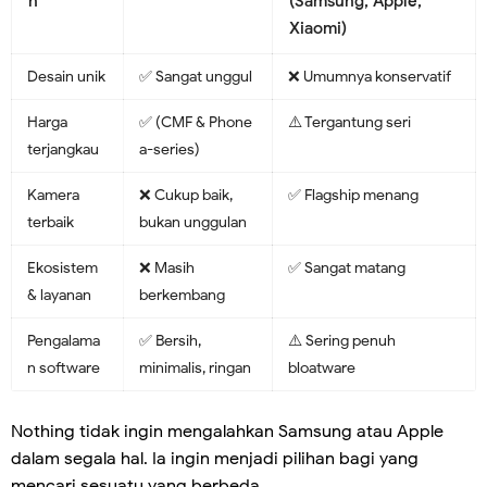
n
(Samsung, Apple,
Xiaomi)
Desain unik
✅ Sangat unggul
❌ Umumnya konservatif
Harga
✅ (CMF & Phone
⚠️ Tergantung seri
terjangkau
a-series)
Kamera
❌ Cukup baik,
✅ Flagship menang
terbaik
bukan unggulan
Ekosistem
❌ Masih
✅ Sangat matang
& layanan
berkembang
Pengalama
✅ Bersih,
⚠️ Sering penuh
n software
minimalis, ringan
bloatware
Nothing tidak ingin mengalahkan Samsung atau Apple
dalam segala hal. Ia ingin menjadi pilihan bagi yang
mencari sesuatu yang berbeda.