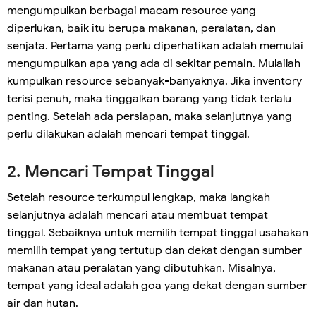
mengumpulkan berbagai macam resource yang
diperlukan, baik itu berupa makanan, peralatan, dan
senjata. Pertama yang perlu diperhatikan adalah memulai
mengumpulkan apa yang ada di sekitar pemain. Mulailah
kumpulkan resource sebanyak-banyaknya. Jika inventory
terisi penuh, maka tinggalkan barang yang tidak terlalu
penting. Setelah ada persiapan, maka selanjutnya yang
perlu dilakukan adalah mencari tempat tinggal.
2. Mencari Tempat Tinggal
Setelah resource terkumpul lengkap, maka langkah
selanjutnya adalah mencari atau membuat tempat
tinggal. Sebaiknya untuk memilih tempat tinggal usahakan
memilih tempat yang tertutup dan dekat dengan sumber
makanan atau peralatan yang dibutuhkan. Misalnya,
tempat yang ideal adalah goa yang dekat dengan sumber
air dan hutan.