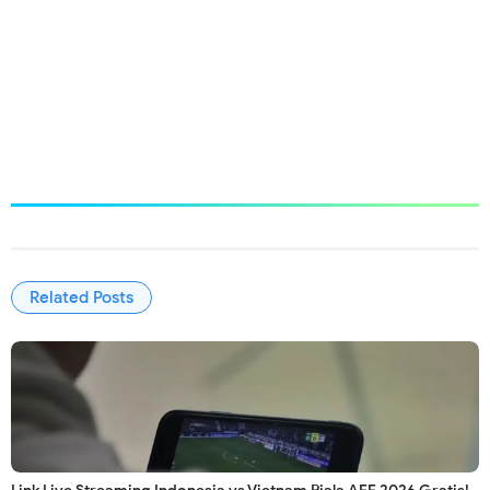
Related Posts