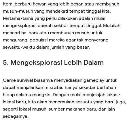
item, berburu hewan yang lebih besar, atau membunuh
musuh-musuh yang mendekati tempat tinggal kita.
Pertama-tama yang perlu dilakukan adalah mulai
mengeksplorasi daerah sekitar tempat tinggal. Mulailah
mencari hal baru atau membunuh musuh untuk
mengurangi populasi mereka agar tak menyerang
sewaktu-waktu dalam jumlah yang besar.
5. Mengeksplorasi Lebih Dalam
Game survival biasanya menyediakan gameplay untuk
dapat menjalankan misi atau hanya sekedar bertahan
hidup selama mungkin. Dengan mulai menjelajah lokasi-
lokasi baru, kita akan menemukan sesuatu yang baru juga,
seperti lokasi musuh, sumber makanan baru, dan lain
sebagainya.