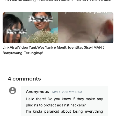
Link Live Streaming Indonesia vs Vietnam Piala AFF 2026 Gratis!
Link Viral Video Yank Wes Yank 6 Menit, Identitas Siswi MAN 3
Banyuwangi Terungkap!
4 comments
Anonymous
May 4, 2018 at 9:10 AM
Hello there! Do you know if they make any
plugins to protect against hackers?
I'm kinda paranoid about losing everything