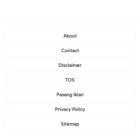
About
Contact
Disclaimer
TOS
Pasang Iklan
Privacy Policy
Sitemap