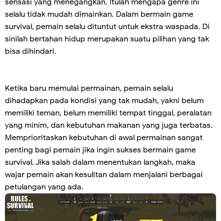
sensasi yang menegangkan. Itulah mengapa genre ini
selalu tidak mudah dimainkan. Dalam bermain game
survival, pemain selalu dituntut untuk ekstra waspada. Di
sinilah bertahan hidup merupakan suatu pilihan yang tak
bisa dihindari.
Ketika baru memulai permainan, pemain selalu
dihadapkan pada kondisi yang tak mudah, yakni belum
memiliki teman, belum memiliki tempat tinggal, peralatan
yang minim, dan kebutuhan makanan yang juga terbatas.
Memprioritaskan kebutuhan di awal permainan sangat
penting bagi pemain jika ingin sukses bermain game
survival. Jika salah dalam menentukan langkah, maka
wajar pemain akan kesulitan dalam menjalani berbagai
petulangan yang ada.