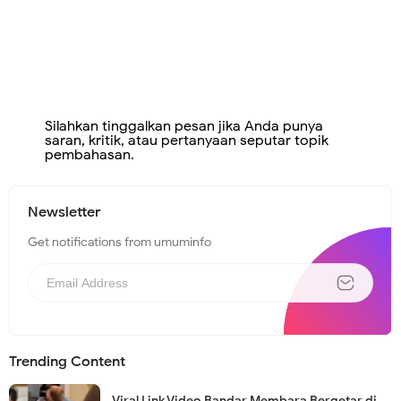
Silahkan tinggalkan pesan jika Anda punya
saran, kritik, atau pertanyaan seputar topik
pembahasan.
Newsletter
Get notifications from umuminfo
Trending Content
Viral Link Video Bandar Membara Bergetar di