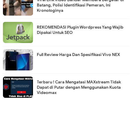
Batang, Polisi Identifikasi Pemeran, Ini
Kronologinya
REKOMENDASI Plugin Wordpress Yang Wajib
Dipakai Untuk SEO
Full Review Harga Dan Spesifikasi Vivo NEX
Terbaru ! Cara Mengatasi MAXstream Tidak
Dapat di Putar dengan Menggunakan Kuota
Videomax