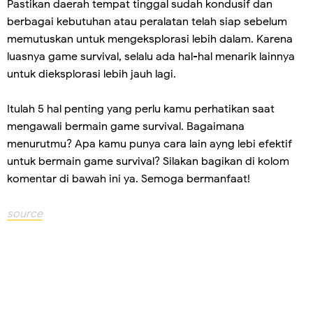
Pastikan daerah tempat tinggal sudah kondusif dan
berbagai kebutuhan atau peralatan telah siap sebelum
memutuskan untuk mengeksplorasi lebih dalam. Karena
luasnya game survival, selalu ada hal-hal menarik lainnya
untuk dieksplorasi lebih jauh lagi.
Itulah 5 hal penting yang perlu kamu perhatikan saat
mengawali bermain game survival. Bagaimana
menurutmu? Apa kamu punya cara lain ayng lebi efektif
untuk bermain game survival? Silakan bagikan di kolom
komentar di bawah ini ya. Semoga bermanfaat!
source