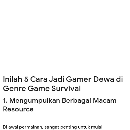
Inilah 5 Cara Jadi Gamer Dewa di
Genre Game Survival
1. Mengumpulkan Berbagai Macam
Resource
Di awal permainan, sangat penting untuk mulai