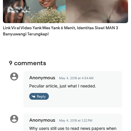
Link Viral Video Yank Wes Yank 6 Menit, Identitas Siswi MAN 3
Banyuwangi Terungkap!
9 comments
Anonymous
May 4, 2018 at 4:54 AM
Peculiar article, just what I needed.
Reply
Anonymous
May 4, 2018 at 1:22 PM
Why users still use to read news papers when