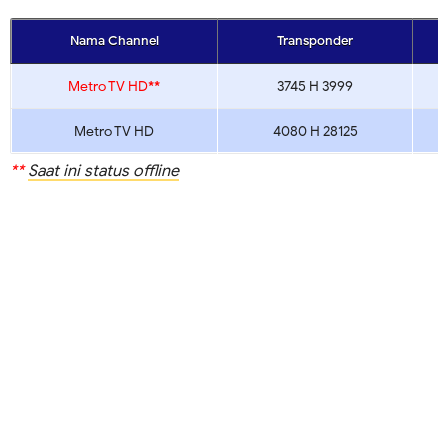
Nama Channel
Transponder
Metro TV HD
**
3745 H 3999
Metro TV HD
4080 H 28125
**
Saat ini status offline