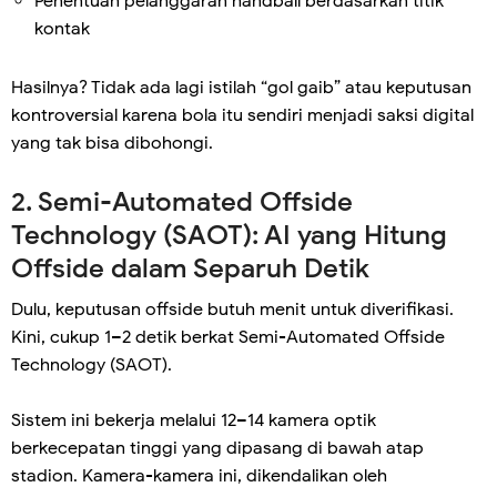
Penentuan pelanggaran handball berdasarkan titik
kontak
Hasilnya? Tidak ada lagi istilah “gol gaib” atau keputusan
kontroversial karena bola itu sendiri menjadi saksi digital
yang tak bisa dibohongi.
2. Semi-Automated Offside
Technology (SAOT): AI yang Hitung
Offside dalam Separuh Detik
Dulu, keputusan offside butuh menit untuk diverifikasi.
Kini, cukup 1–2 detik berkat Semi-Automated Offside
Technology (SAOT).
Sistem ini bekerja melalui 12–14 kamera optik
berkecepatan tinggi yang dipasang di bawah atap
stadion. Kamera-kamera ini, dikendalikan oleh