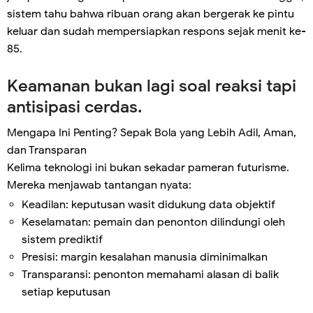
sistem tahu bahwa ribuan orang akan bergerak ke pintu
keluar dan sudah mempersiapkan respons sejak menit ke-
85.
Keamanan bukan lagi soal reaksi tapi
antisipasi cerdas.
Mengapa Ini Penting? Sepak Bola yang Lebih Adil, Aman,
dan Transparan
Kelima teknologi ini bukan sekadar pameran futurisme.
Mereka menjawab tantangan nyata:
Keadilan: keputusan wasit didukung data objektif
Keselamatan: pemain dan penonton dilindungi oleh
sistem prediktif
Presisi: margin kesalahan manusia diminimalkan
Transparansi: penonton memahami alasan di balik
setiap keputusan