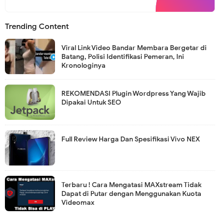
Trending Content
Viral Link Video Bandar Membara Bergetar di
Batang, Polisi Identifikasi Pemeran, Ini
Kronologinya
REKOMENDASI Plugin Wordpress Yang Wajib
Dipakai Untuk SEO
Full Review Harga Dan Spesifikasi Vivo NEX
Terbaru ! Cara Mengatasi MAXstream Tidak
Dapat di Putar dengan Menggunakan Kuota
Videomax