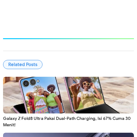
Related Posts
Galaxy Z Fold8 Ultra Pakai Dual-Path Charging, Isi 67% Cuma 30
Menit!