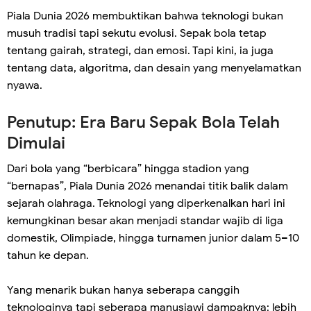
Piala Dunia 2026 membuktikan bahwa teknologi bukan
musuh tradisi tapi sekutu evolusi. Sepak bola tetap
tentang gairah, strategi, dan emosi. Tapi kini, ia juga
tentang data, algoritma, dan desain yang menyelamatkan
nyawa.
Penutup: Era Baru Sepak Bola Telah
Dimulai
Dari bola yang “berbicara” hingga stadion yang
“bernapas”, Piala Dunia 2026 menandai titik balik dalam
sejarah olahraga. Teknologi yang diperkenalkan hari ini
kemungkinan besar akan menjadi standar wajib di liga
domestik, Olimpiade, hingga turnamen junior dalam 5–10
tahun ke depan.
Yang menarik bukan hanya seberapa canggih
teknologinya tapi seberapa manusiawi dampaknya: lebih