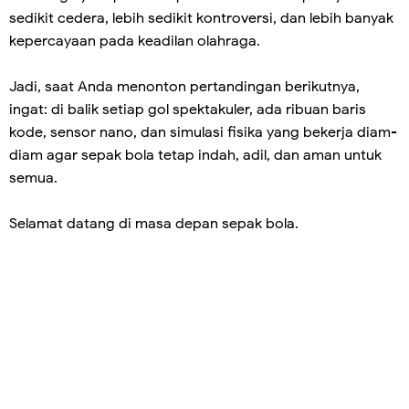
sedikit cedera, lebih sedikit kontroversi, dan lebih banyak
kepercayaan pada keadilan olahraga.
Jadi, saat Anda menonton pertandingan berikutnya,
ingat: di balik setiap gol spektakuler, ada ribuan baris
kode, sensor nano, dan simulasi fisika yang bekerja diam-
diam agar sepak bola tetap indah, adil, dan aman untuk
semua.
Selamat datang di masa depan sepak bola.