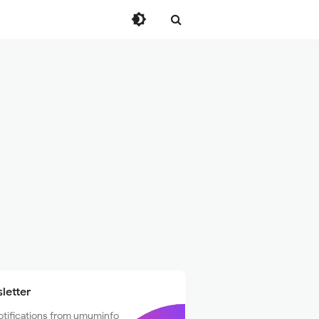
letter
otifications from umuminfo