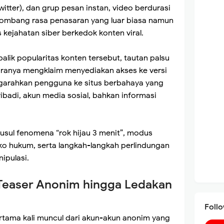
Twitter), dan grup pesan instan, video berdurasi
elombang rasa penasaran yang luar biasa namun
ejahatan siber berkedok konten viral.
alik popularitas konten tersebut, tautan palsu
aranya mengklaim menyediakan akses ke versi
engarahkan pengguna ke situs berbahaya yang
ibadi, akun media sosial, bahkan informasi
-usul fenomena “rok hijau 3 menit”, modus
iko hukum, serta langkah-langkah perlindungan
nipulasi.
i Teaser Anonim hingga Ledakan
Foll
rtama kali muncul dari akun-akun anonim yang