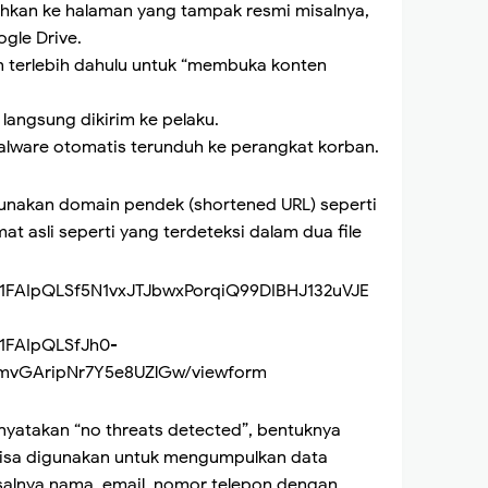
rahkan ke halaman yang tampak resmi misalnya,
gle Drive.
n terlebih dahulu untuk “membuka konten
 langsung dikirim ke pelaku.
alware otomatis terunduh ke perangkat korban.
nakan domain pendek (shortened URL) seperti
t asli seperti yang terdeteksi dalam dua file
/1FAIpQLSf5N1vxJTJbwxPorqiQ99DIBHJ132uVJE
1FAIpQLSfJh0-
mvGAripNr7Y5e8UZlGw/viewform
nyatakan “no threats detected”, bentuknya
isa digunakan untuk mengumpulkan data
alnya nama, email, nomor telepon dengan