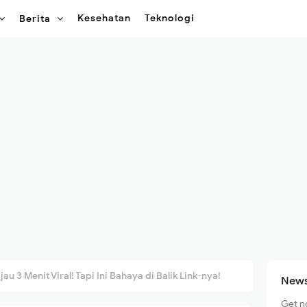
Kesehatan
Teknologi
Berita
jau 3 Menit Viral! Tapi Ini Bahaya di Balik Link-nya!
News
Get n