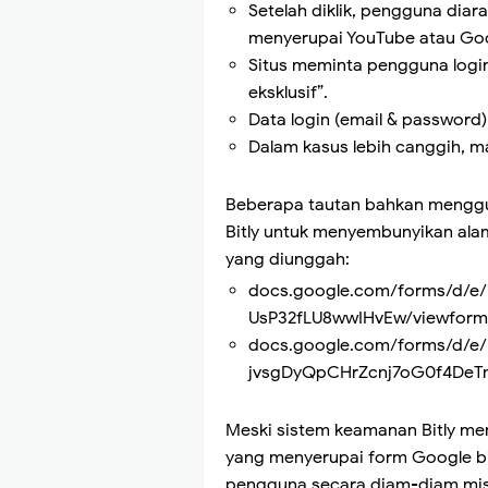
Setelah diklik, pengguna dia
menyerupai YouTube atau Goo
Situs meminta pengguna logi
eksklusif”.
Data login (email & password)
Dalam kasus lebih canggih, m
Beberapa tautan bahkan menggu
Bitly untuk menyembunyikan alama
yang diunggah:
docs.google.com/forms/d/e
UsP32fLU8wwIHvEw/viewform
docs.google.com/forms/d/e/
jvsgDyQpCHrZcnj7oG0f4DeT
Meski sistem keamanan Bitly me
yang menyerupai form Google b
pengguna secara diam-diam mis