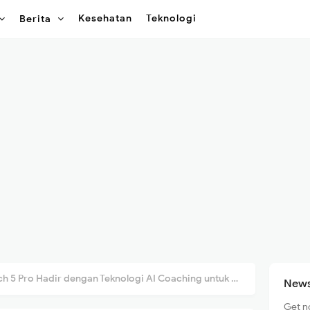
Kesehatan
Teknologi
Berita
ro Hadir dengan Teknologi AI Coaching untuk Pengalaman Fitness Maksimal!
News
Get n