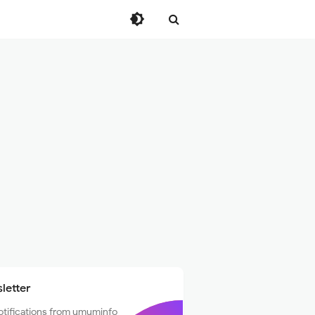
letter
otifications from umuminfo