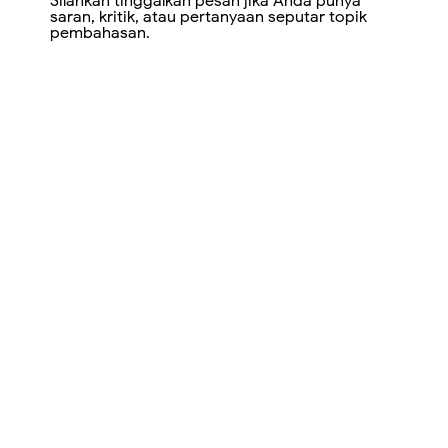
Silahkan tinggalkan pesan jika Anda punya
saran, kritik, atau pertanyaan seputar topik
pembahasan.