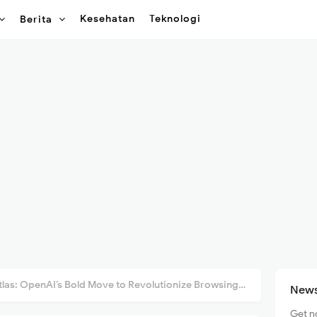
Kesehatan
Teknologi
Berita
 OpenAI’s Bold Move to Revolutionize Browsing and Challenge Google!
News
Get n