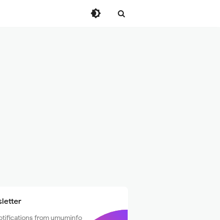
letter
otifications from umuminfo