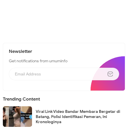
Newsletter
Get notifications from umuminfo
Trending Content
Viral Link Video Bandar Membara Bergetar di
Batang, Polisi Identifikasi Pemeran, Ini
Kronologinya