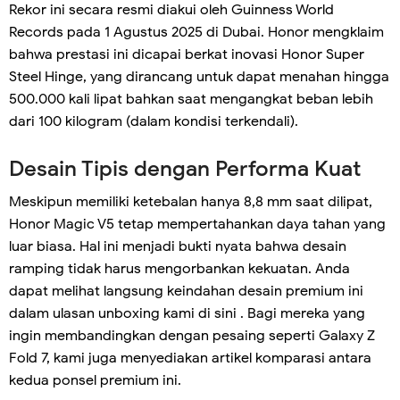
Rekor ini secara resmi diakui oleh Guinness World
Records pada 1 Agustus 2025 di Dubai. Honor mengklaim
bahwa prestasi ini dicapai berkat inovasi Honor Super
Steel Hinge, yang dirancang untuk dapat menahan hingga
500.000 kali lipat bahkan saat mengangkat beban lebih
dari 100 kilogram (dalam kondisi terkendali).
Desain Tipis dengan Performa Kuat
Meskipun memiliki ketebalan hanya 8,8 mm saat dilipat,
Honor Magic V5 tetap mempertahankan daya tahan yang
luar biasa. Hal ini menjadi bukti nyata bahwa desain
ramping tidak harus mengorbankan kekuatan. Anda
dapat melihat langsung keindahan desain premium ini
dalam ulasan unboxing kami di sini . Bagi mereka yang
ingin membandingkan dengan pesaing seperti Galaxy Z
Fold 7, kami juga menyediakan artikel komparasi antara
kedua ponsel premium ini.