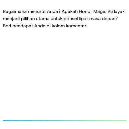
Bagaimana menurut Anda? Apakah Honor Magic V5 layak
menjadi pilihan utama untuk ponsel lipat masa depan?
Beri pendapat Anda di kolom komentar!