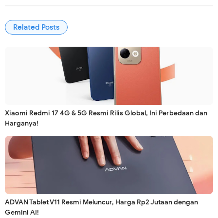
Related Posts
Xiaomi Redmi 17 4G & 5G Resmi Rilis Global, Ini Perbedaan dan
Harganya!
ADVAN Tablet V11 Resmi Meluncur, Harga Rp2 Jutaan dengan
Gemini AI!