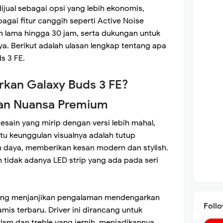
ijual sebagai opsi yang lebih ekonomis,
gai fitur canggih seperti Active Noise
an lama hingga 30 jam, serta dukungan untuk
nya. Berikut adalah ulasan lengkap tentang apa
s 3 FE.
rkan Galaxy Buds 3 FE?
an Nuansa Premium
esain yang mirip dengan versi lebih mahal,
atu keunggulan visualnya adalah tutup
n daya, memberikan kesan modern dan stylish.
tidak adanya LED strip yang ada pada seri
sung menjanjikan pengalaman mendengarkan
Foll
amis terbaru. Driver ini dirancang untuk
lam dan treble yang jernih, menjadikannya