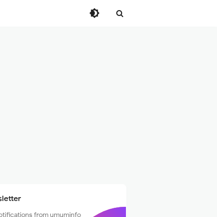
letter
otifications from umuminfo