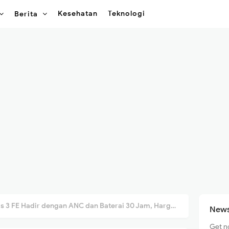
Kesehatan
Teknologi
Berita
 FE Hadir dengan ANC dan Baterai 30 Jam, Harganya? Cek Disini!
News
Get n