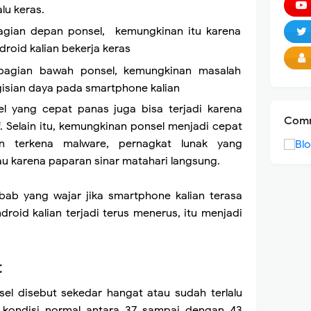
alu keras.
bagian depan ponsel, kemungkinan itu karena
droid kalian bekerja keras
 bagian bawah ponsel, kemungkinan masalah
isian daya pada smartphone kalian
el yang cepat panas juga bisa terjadi karena
Comm
if. Selain itu, kemungkinan ponsel menjadi cepat
an terkena malware, pernagkat lunak yang
tau karena paparan sinar matahari langsung.
bab yang wajar jika smartphone kalian terasa
ndroid kalian terjadi terus menerus, itu menjadi
t
el disebut sekedar hangat atau sudah terlalu
 kondisi normal antara 37 sampai dengan 43