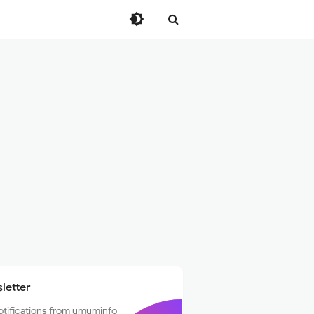
letter
otifications from umuminfo