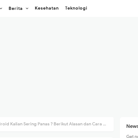
Kesehatan
Teknologi
Berita
d Kalian Sering Panas ? Berikut Alasan dan Cara Mengatasi Android yang Cepat Panas
News
Get n