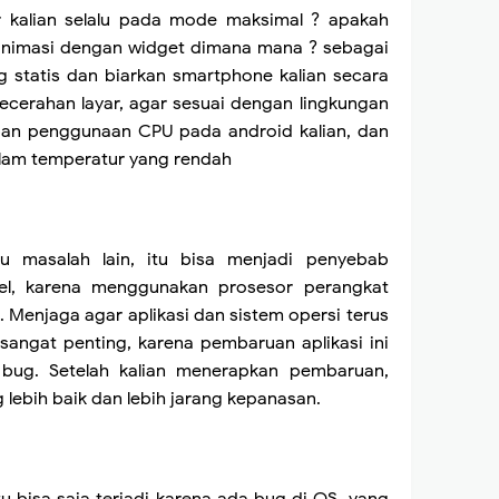
r kalian selalu pada mode maksimal ? apakah
animasi dengan widget dimana mana ? sebagai
g statis dan biarkan smartphone kalian secara
cerahan layar, agar sesuai dengan lingkungan
ban penggunaan CPU pada android kalian, dan
lam temperatur yang rendah
au masalah lain, itu bisa menjadi penyebab
el, karena menggunakan prosesor perangkat
. Menjaga agar aplikasi dan sistem opersi terus
sangat penting, karena pembaruan aplikasi ini
 bug. Setelah kalian menerapkan pembaruan,
g lebih baik dan lebih jarang kepanasan.
tu bisa saja terjadi karena ada bug di OS, yang