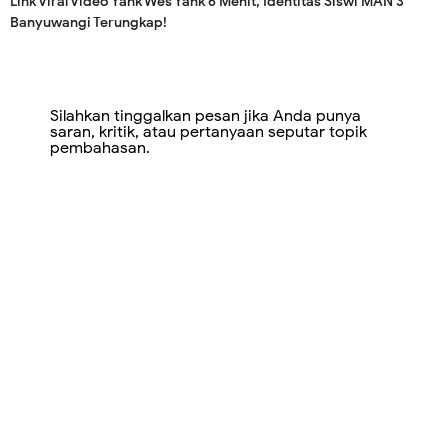
Link Viral Video Yank Wes Yank 6 Menit, Identitas Siswi MAN 3
Banyuwangi Terungkap!
Silahkan tinggalkan pesan jika Anda punya
saran, kritik, atau pertanyaan seputar topik
pembahasan.