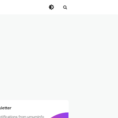
letter
otifications from umuminfo