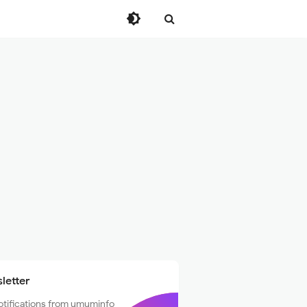
letter
otifications from umuminfo