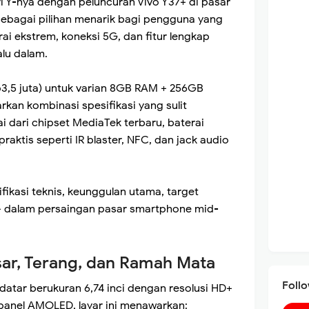
ri Y-nya dengan peluncuran Vivo Y37+ di pasar
sebagai pilihan menarik bagi pengguna yang
i ekstrem, koneksi 5G, dan fitur lengkap
lu dalam.
Rp3,5 juta) untuk varian 8GB RAM + 256GB
an kombinasi spesifikasi yang sulit
ai dari chipset MediaTek terbaru, baterai
praktis seperti IR blaster, NFC, dan jack audio
ifikasi teknis, keunggulan utama, target
7+ dalam persaingan pasar smartphone mid-
sar, Terang, dan Ramah Mata
Foll
atar berukuran 6,74 inci dengan resolusi HD+
n panel AMOLED, layar ini menawarkan: