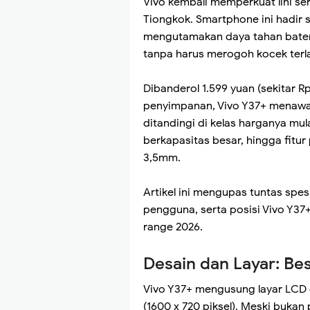
Vivo kembali memperkuat lini se
Tiongkok. Smartphone ini hadir 
mengutamakan daya tahan batera
tanpa harus merogoh kocek terla
Dibanderol 1.599 yuan (sekitar 
penyimpanan, Vivo Y37+ menawark
ditandingi di kelas harganya mul
berkapasitas besar, hingga fitur 
3,5mm.
Artikel ini mengupas tuntas spes
pengguna, serta posisi Vivo Y3
range 2026.
Desain dan Layar: Be
Vivo Y37+ mengusung layar LCD d
(1600 x 720 piksel). Meski buka