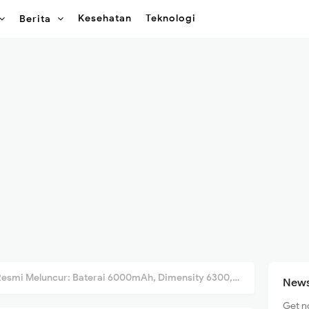
Kesehatan
Teknologi
Berita
i Meluncur: Baterai 6000mAh, Dimensity 6300, Harga Rp3,5 Jutaan!
News
Get n