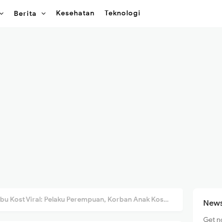
Kesehatan
Teknologi
Berita
Kost Viral: Pelaku Perempuan, Korban Anak Kos—Ini Fakta Sebenarnya!
News
Get n