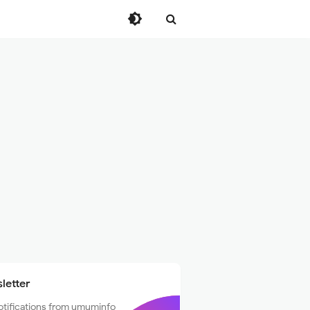
letter
otifications from umuminfo