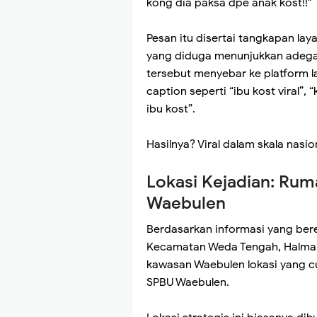
kong dia paksa dpe anak kost!!"
Pesan itu disertai tangkapan la
yang diduga menunjukkan adegan
tersebut menyebar ke platform 
caption seperti “ibu kost viral”
ibu kost”.
Hasilnya? Viral dalam skala nasio
Lokasi Kejadian: Rum
Waebulen
Berdasarkan informasi yang bered
Kecamatan Weda Tengah, Halmah
kawasan Waebulen lokasi yang cu
SPBU Waebulen.