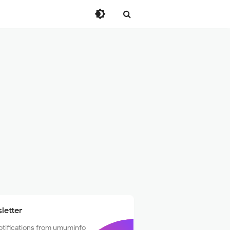
letter
otifications from umuminfo