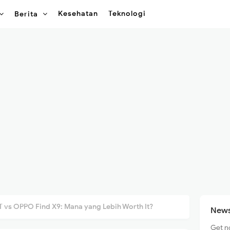
Kesehatan
Teknologi
Berita
T vs OPPO Find X9: Mana yang Lebih Worth It?
News
Get n