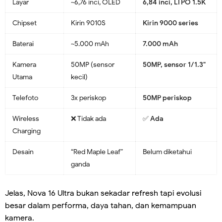
Layar
~6,76 inci, OLED
6,84 inci, LTPO 1.5K
Chipset
Kirin 9010S
Kirin 9000 series
Baterai
~5.000 mAh
7.000 mAh
Kamera
50MP (sensor
50MP, sensor 1/1.3"
Utama
kecil)
Telefoto
3x periskop
50MP periskop
Wireless
❌ Tidak ada
✅ Ada
Charging
Desain
“Red Maple Leaf”
Belum diketahui
ganda
Jelas, Nova 16 Ultra bukan sekadar refresh tapi evolusi
besar dalam performa, daya tahan, dan kemampuan
kamera.