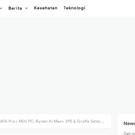
Kesehatan
Teknologi
Berita
 Pro+ Mini PC: Ryzen AI Max+ 395 & Grafis Setara RTX 4070M!
News
Get n