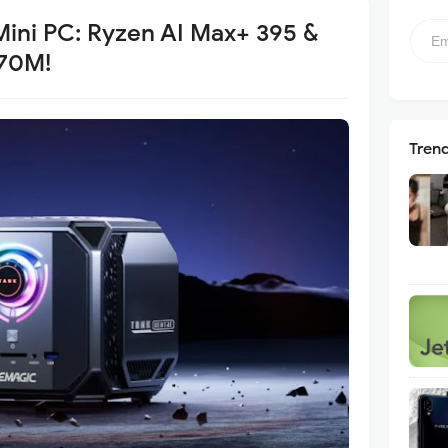
ini PC: Ryzen AI Max+ 395 &
070M!
Tren