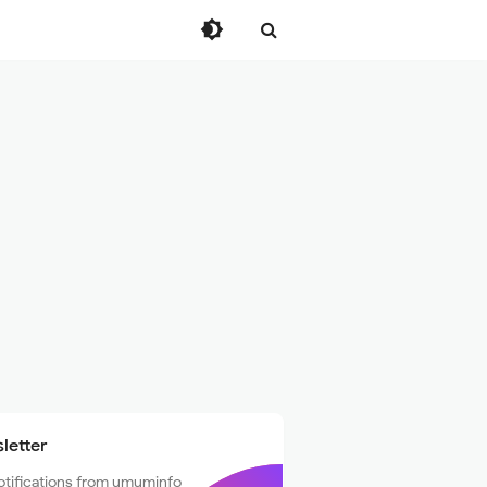
letter
otifications from umuminfo