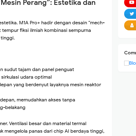
 “Mesin Perang”: Estetika dan
estetika. M1A Pro+ hadir dengan desain “mech-
ot tempur fiksi ilmiah kombinasi sempurna
tinggi.
Comm
 sudut tajam dan panel penguat
 sirkulasi udara optimal
 depan yang berdenyut layaknya mesin reaktor
nel depan, memudahkan akses tanpa
g-belakang
er. Ventilasi besar dan material termal
uk mengelola panas dari chip AI berdaya tinggi,