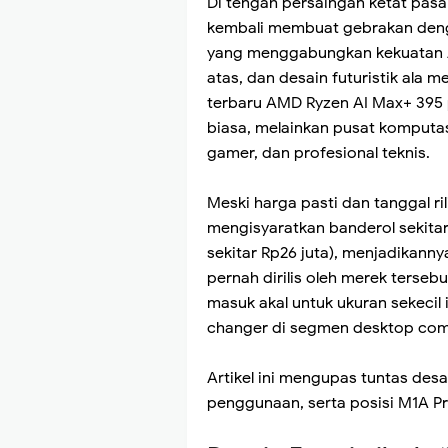
Di tengah persaingan ketat pas
kembali membuat gebrakan deng
yang menggabungkan kekuatan AI
atas, dan desain futuristik ala m
terbaru AMD Ryzen AI Max+ 395 
biasa, melainkan pusat komputas
gamer, dan profesional teknis.
Meski harga pasti dan tanggal r
mengisyaratkan banderol sekitar
sekitar Rp26 juta), menjadikann
pernah dirilis oleh merek terseb
masuk akal untuk ukuran sekecil
changer di segmen desktop com
Artikel ini mengupas tuntas desai
penggunaan, serta posisi M1A Pr