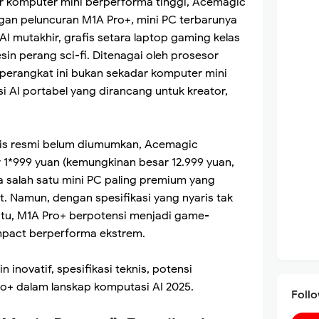
ar komputer mini berperforma tinggi, Acemagic
an peluncuran M1A Pro+, mini PC terbarunya
 mutakhir, grafis setara laptop gaming kelas
esin perang sci-fi. Ditenagai oleh prosesor
perangkat ini bukan sekadar komputer mini
i AI portabel yang dirancang untuk kreator,
ilis resmi belum diumumkan, Acemagic
 1*999 yuan (kemungkinan besar 12.999 yuan,
ya salah satu mini PC paling premium yang
ut. Namun, dengan spesifikasi yang nyaris tak
 itu, M1A Pro+ berpotensi menjadi game-
pact berperforma ekstrem.
n inovatif, spesifikasi teknis, potensi
o+ dalam lanskap komputasi AI 2025.
Foll