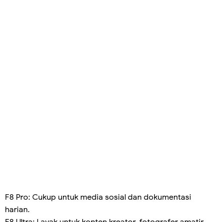
F8 Pro: Cukup untuk media sosial dan dokumentasi
harian.
F8 Ultra: Layak untuk konten kreator, fotografer amatir,