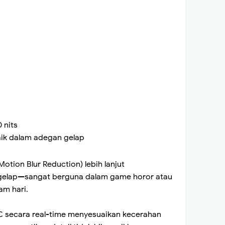
 nits
aik dalam adegan gelap
otion Blur Reduction) lebih lanjut
ea gelap—sangat berguna dalam game horor atau
m hari.
AOC secara real-time menyesuaikan kecerahan