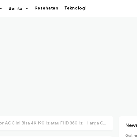
Kesehatan
Teknologi
Berita
r AOC Ini Bisa 4K 190Hz atau FHD 380Hz—Harga Cuma Rp4 Jutaan
News
Get n