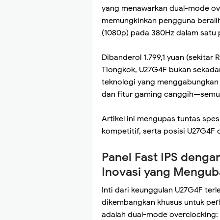
yang menawarkan dual-mode o
memungkinkan pengguna beralih 
(1080p) pada 380Hz dalam satu 
Dibanderol 1.799,1 yuan (sekitar
Tiongkok, U27G4F bukan sekadar
teknologi yang menggabungkan k
dan fitur gaming canggih—semu
Artikel ini mengupas tuntas spesi
kompetitif, serta posisi U27G4F
Panel Fast IPS denga
Inovasi yang Mengub
Inti dari keunggulan U27G4F terl
dikembangkan khusus untuk per
adalah dual-mode overclocking: