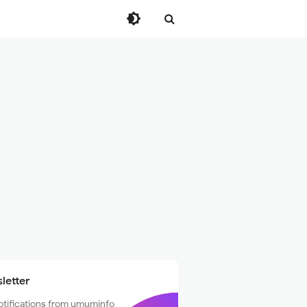
letter
otifications from umuminfo