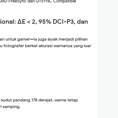
 AMD FreeSync dan G-SYNC Compatible
ional: ΔE < 2, 95% DCI-P3, dan
n untuk gamer—ia juga layak menjadi pilihan
tau fotografer berkat akurasi warnanya yang luar
 sudut pandang 178 derajat, warna tetap
ri samping.