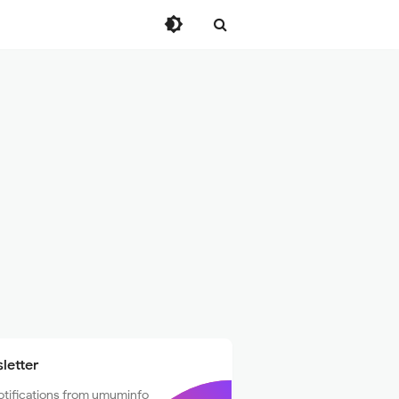
letter
otifications from umuminfo