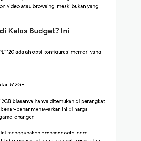
ton video atau browsing, meski bukan yang
i Kelas Budget? Ini
 PLT120 adalah opsi konfigurasi memori yang
atau 512GB
12GB biasanya hanya ditemukan di perangkat
 benar-benar menawarkan ini di harga
i game-changer.
t ini menggunakan prosesor octa-core
IT tidak menyebut nama chipset, kecepatan