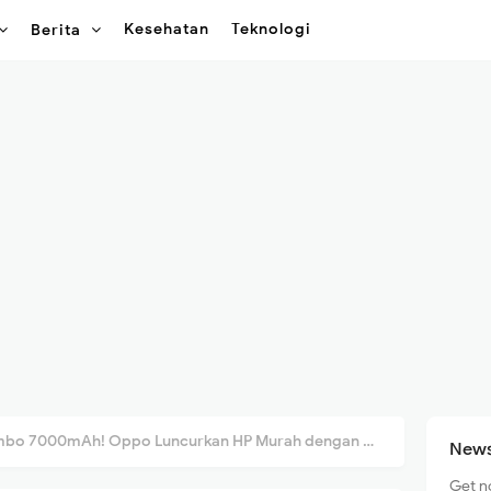
Kesehatan
Teknologi
Berita
7000mAh! Oppo Luncurkan HP Murah dengan RAM 12GB, Ini Bocorannya
News
Get n