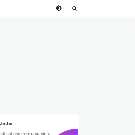
letter
otifications from umuminfo