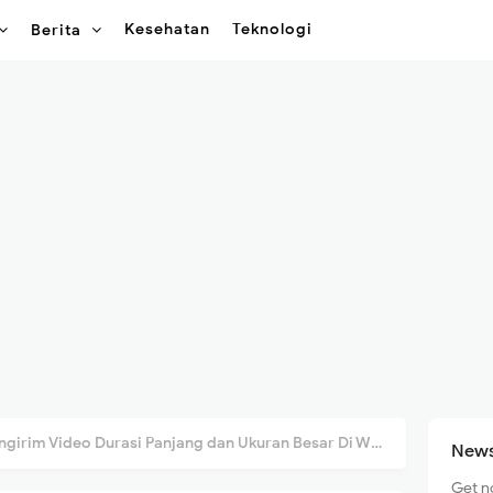
Kesehatan
Teknologi
Berita
girim Video Durasi Panjang dan Ukuran Besar Di WhatsApp
News
Get n