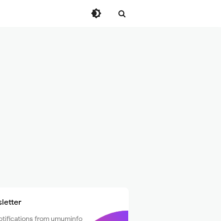
letter
otifications from umuminfo