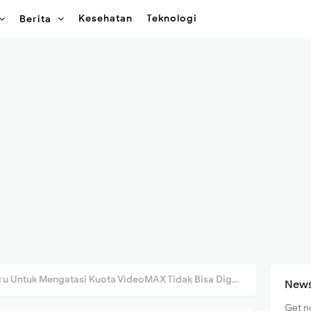
Kesehatan
Teknologi
Berita
u Untuk Mengatasi Kuota VideoMAX Tidak Bisa Digunakan
News
Get n