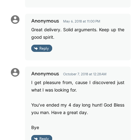
Anonymous
May 6, 2018 at 11:00 PM
Great delivery. Solid arguments. Keep up the
good spirit.
Reply
Anonymous
October 7, 2018 at 12:28 AM
I get pleasure from, cause I discovered just
what I was looking for.
You've ended my 4 day long hunt! God Bless
you man. Have a great day.
Bye
Reply