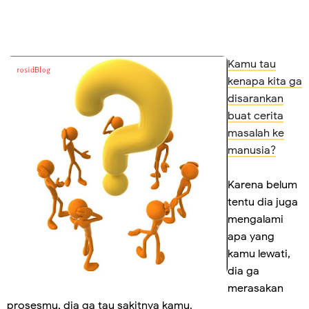
Kamu tau
kenapa kita ga
disarankan
buat cerita
masalah ke
manusia?
Karena belum
tentu dia juga
mengalami
apa yang
kamu lewati,
dia ga
merasakan
prosesmu, dia ga tau sakitnya kamu.