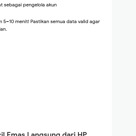
at sebagai pengelola akun
m 5–10 menit! Pastikan semua data valid agar
lan.
cil Emas Langsung dari HP