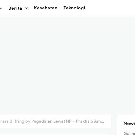
Kesehatan
Teknologi
Berita
Emas di Tring by Pegadaian Lewat HP – Praktis & Aman!
News
Get n