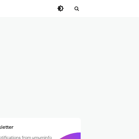
letter
otifications from umuminfo