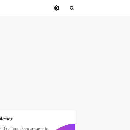
letter
otifications from umuminfo