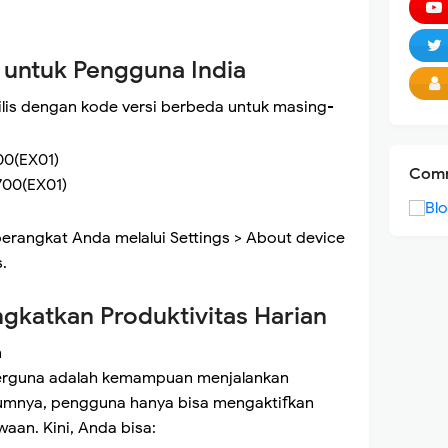
e untuk Pengguna India
lis dengan kode versi berbeda untuk masing-
00(EX01)
Comm
700(EX01)
erangkat Anda melalui Settings > About device
.
ngkatkan Produktivitas Harian
n
berguna adalah kemampuan menjalankan
lumnya, pengguna hanya bisa mengaktifkan
waan. Kini, Anda bisa: