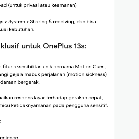
oad (untuk privasi atau keamanan)
gs > System > Sharing & receiving, dan bisa
suai kebutuhan.
sklusif untuk OnePlus 13s:
itur aksesibilitas unik bernama Motion Cues,
ngi gejala mabuk perjalanan (motion sickness)
daraan bergerak.
uaikan respons layar terhadap gerakan cepat,
micu ketidaknyamanan pada pengguna sensitif.
:
venience