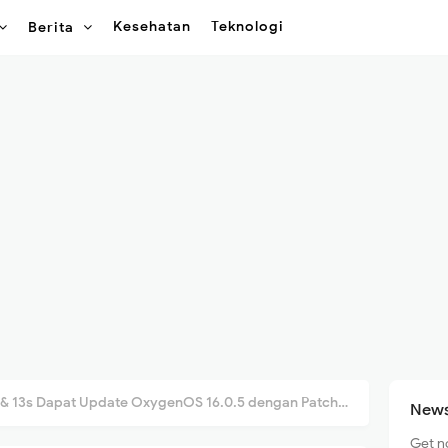
Kesehatan
Teknologi
Berita
3s Dapat Update OxygenOS 16.0.5 dengan Patch Keamanan Maret 2026
News
Get n