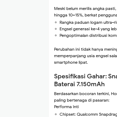
Meski belum merilis angka past
hingga 10–15%, berkat penggun
Rangka paduan logam ultra-r
Engsel generasi ke-4 yang lebi
Pengoptimalan distribusi kom
Perubahan ini tidak hanya meni
memperpanjang usia engsel sala
smartphone lipat.
Spesifikasi Gahar: Sn
Baterai 7.150mAh
Berdasarkan bocoran terkini, Ho
paling bertenaga di pasaran:
Performa Inti
Chipset: Qualcomm Snapdrago