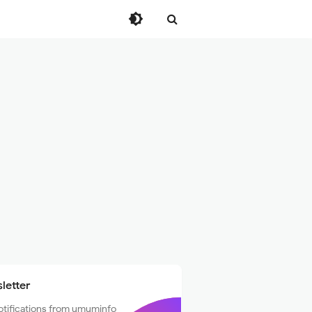
letter
otifications from umuminfo