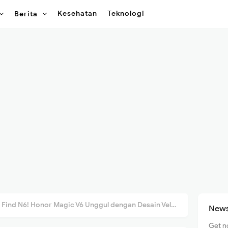
Kesehatan
Teknologi
Berita
nd N6! Honor Magic V6 Unggul dengan Desain Velvet & Kamera 200MP
News
Get n