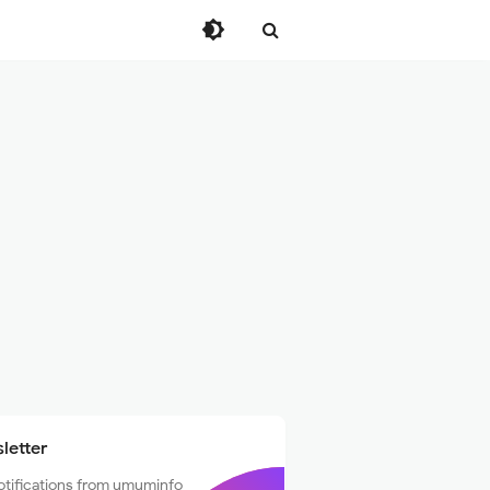
letter
otifications from umuminfo