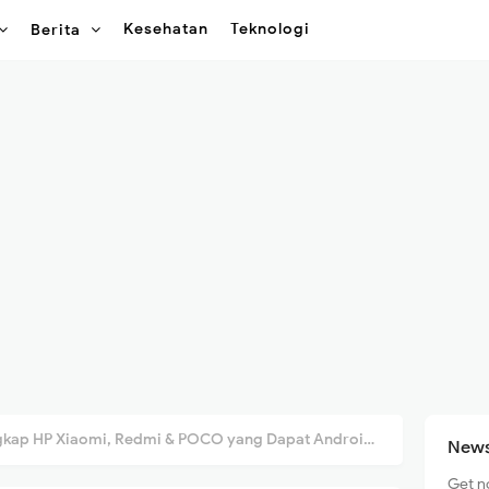
Kesehatan
Teknologi
Berita
ap HP Xiaomi, Redmi & POCO yang Dapat Android 17 HyperOS!
News
Get n