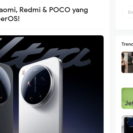
iaomi, Redmi & POCO yang
perOS!
Tren