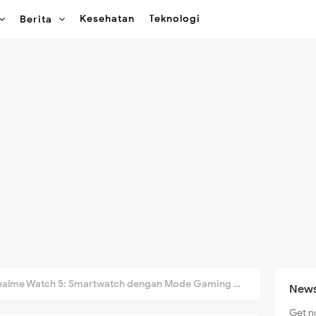
Kesehatan
Teknologi
Berita
tch 5: Smartwatch dengan Mode Gaming dan Bluetooth Intercom Pertama di Dunia!
News
Get n