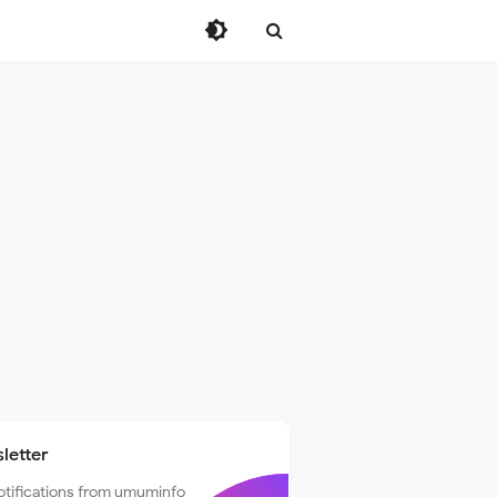
letter
otifications from umuminfo