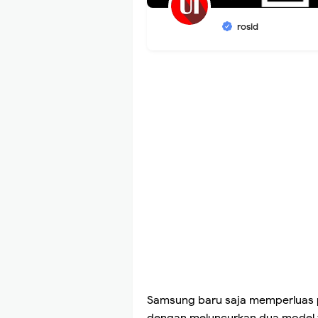
rosid
Samsung baru saja memperluas 
dengan meluncurkan dua model t