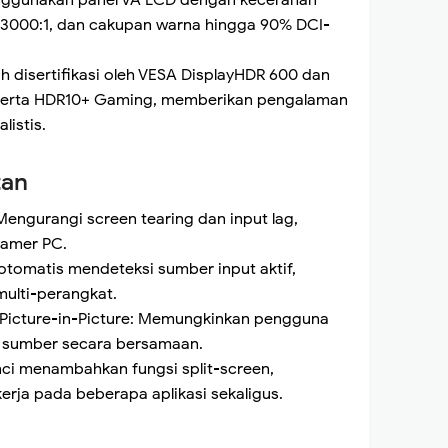
enggunakan panel VA LCD dengan kecerahan
tis 3000:1, dan cakupan warna hingga 90% DCI-
 disertifikasi oleh VESA DisplayHDR 600 dan
serta HDR10+ Gaming, memberikan pengalaman
listis.
tan
ngurangi screen tearing dan input lag,
gamer PC.
otomatis mendeteksi sumber input aktif,
lti-perangkat.
 Picture-in-Picture: Memungkinkan pengguna
 sumber secara bersamaan.
inci menambahkan fungsi split-screen,
ja pada beberapa aplikasi sekaligus.