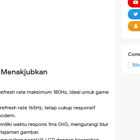
Comm
g Menakjubkan
efresh rate maksimum 180Hz, ideal untuk game
efresh rate 165Hz, tetap cukup responsif
odern.
iliki waktu respons 1ms GtG, mengurangi blur
etajaman gambar.