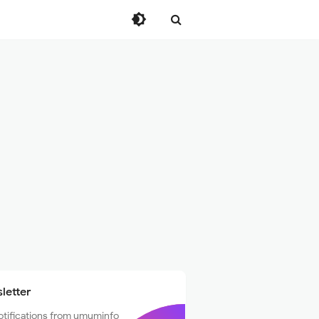
letter
otifications from umuminfo