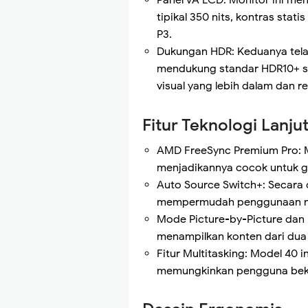
Panel VA LCD: Monitor ini m
tipikal 350 nits, kontras sta
P3.
Dukungan HDR: Keduanya telah
mendukung standar HDR10+ 
visual yang lebih dalam dan rea
Fitur Teknologi Lanju
AMD FreeSync Premium Pro: Me
menjadikannya cocok untuk 
Auto Source Switch+: Secara 
mempermudah penggunaan mu
Mode Picture-by-Picture dan
menampilkan konten dari dua
Fitur Multitasking: Model 40 
memungkinkan pengguna beker