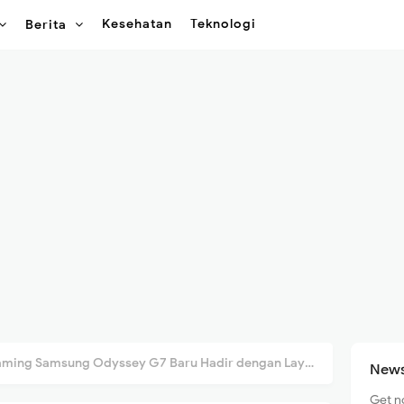
Kesehatan
Teknologi
Berita
 Samsung Odyssey G7 Baru Hadir dengan Layar Melengkung 37" dan 40"!
News
Get n