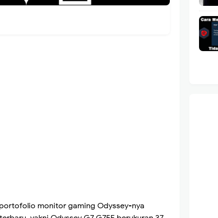
portofolio monitor gaming Odyssey-nya
erbaru, yakni Odyssey G7 G75F berukuran 37