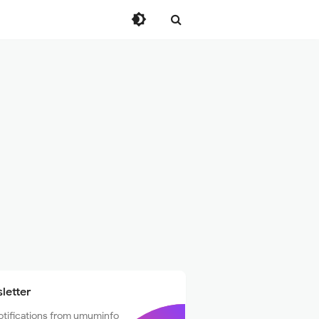
letter
otifications from umuminfo