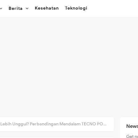
Kesehatan
Teknologi
Berita
h Unggul? Perbandingan Mendalam TECNO POVA 7 vs Realme Narzo 70 Pro!
News
Get n