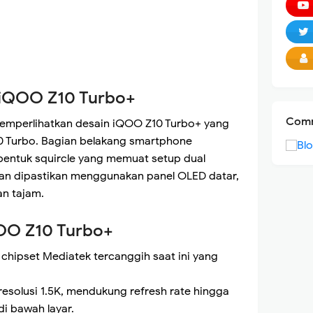
 iQOO Z10 Turbo+
Comm
 memperlihatkan desain iQOO Z10 Turbo+ yang
10 Turbo. Bagian belakang smartphone
entuk squircle yang memuat setup dual
pan dipastikan menggunakan panel OLED datar,
n tajam.
QOO Z10 Turbo+
 chipset Mediatek tercanggih saat ini yang
resolusi 1.5K, mendukung refresh rate hingga
di bawah layar.