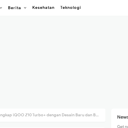
Kesehatan
Teknologi
Berita
ap iQOO Z10 Turbo+ dengan Desain Baru dan Baterai Jumbo 8.000mAh
News
Get n