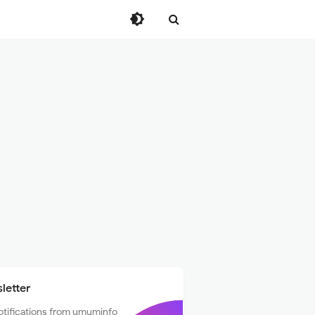
letter
otifications from umuminfo