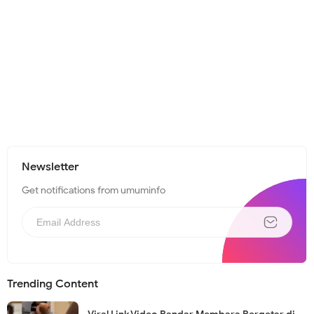
Newsletter
Get notifications from umuminfo
Trending Content