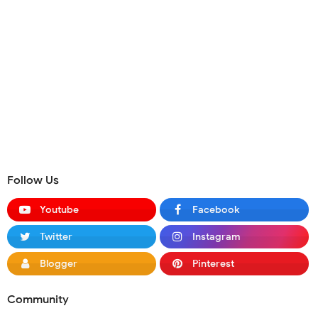
Follow Us
Youtube
Facebook
Twitter
Instagram
Blogger
Pinterest
Community