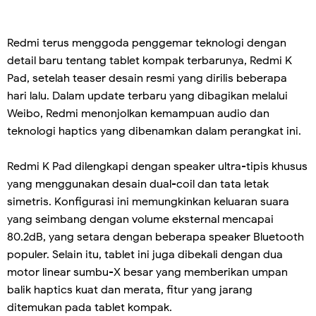
Redmi terus menggoda penggemar teknologi dengan
detail baru tentang tablet kompak terbarunya, Redmi K
Pad, setelah teaser desain resmi yang dirilis beberapa
hari lalu. Dalam update terbaru yang dibagikan melalui
Weibo, Redmi menonjolkan kemampuan audio dan
teknologi haptics yang dibenamkan dalam perangkat ini.
Redmi K Pad dilengkapi dengan speaker ultra-tipis khusus
yang menggunakan desain dual-coil dan tata letak
simetris. Konfigurasi ini memungkinkan keluaran suara
yang seimbang dengan volume eksternal mencapai
80.2dB, yang setara dengan beberapa speaker Bluetooth
populer. Selain itu, tablet ini juga dibekali dengan dua
motor linear sumbu-X besar yang memberikan umpan
balik haptics kuat dan merata, fitur yang jarang
ditemukan pada tablet kompak.