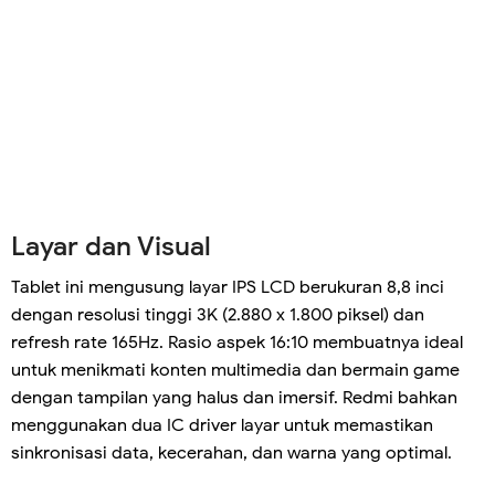
Layar dan Visual
Tablet ini mengusung layar IPS LCD berukuran 8,8 inci
dengan resolusi tinggi 3K (2.880 x 1.800 piksel) dan
refresh rate 165Hz. Rasio aspek 16:10 membuatnya ideal
untuk menikmati konten multimedia dan bermain game
dengan tampilan yang halus dan imersif. Redmi bahkan
menggunakan dua IC driver layar untuk memastikan
sinkronisasi data, kecerahan, dan warna yang optimal.