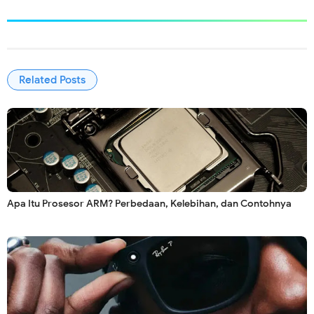
Related Posts
Apa Itu Prosesor ARM? Perbedaan, Kelebihan, dan Contohnya