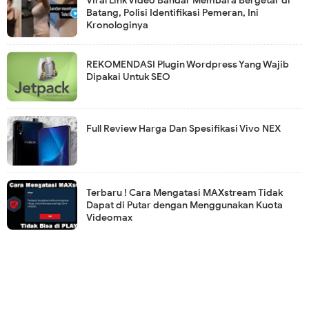
Viral Link Video Bandar Membara Bergetar di
Batang, Polisi Identifikasi Pemeran, Ini
Kronologinya
REKOMENDASI Plugin Wordpress Yang Wajib
Dipakai Untuk SEO
Full Review Harga Dan Spesifikasi Vivo NEX
Terbaru ! Cara Mengatasi MAXstream Tidak
Dapat di Putar dengan Menggunakan Kuota
Videomax