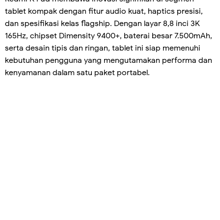
tablet kompak dengan fitur audio kuat, haptics presisi,
dan spesifikasi kelas flagship. Dengan layar 8,8 inci 3K
165Hz, chipset Dimensity 9400+, baterai besar 7.500mAh,
serta desain tipis dan ringan, tablet ini siap memenuhi
kebutuhan pengguna yang mengutamakan performa dan
kenyamanan dalam satu paket portabel.