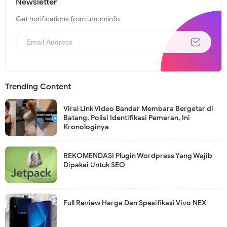
Newsletter
Get notifications from umuminfo
Trending Content
Viral Link Video Bandar Membara Bergetar di
Batang, Polisi Identifikasi Pemeran, Ini
Kronologinya
REKOMENDASI Plugin Wordpress Yang Wajib
Dipakai Untuk SEO
Full Review Harga Dan Spesifikasi Vivo NEX