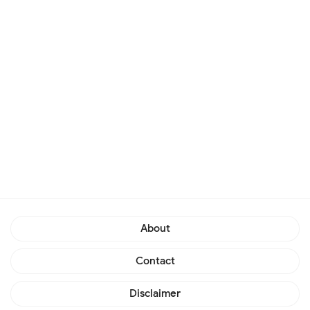
About
Contact
Disclaimer