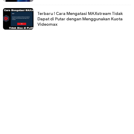
Terbaru ! Cara Mengatasi MAXstream Tidak
Dapat di Putar dengan Menggunakan Kuota
Videomax