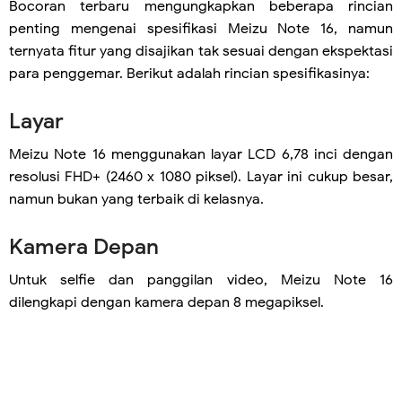
Bocoran terbaru mengungkapkan beberapa rincian
penting mengenai spesifikasi Meizu Note 16, namun
ternyata fitur yang disajikan tak sesuai dengan ekspektasi
para penggemar. Berikut adalah rincian spesifikasinya:
Layar
Meizu Note 16 menggunakan layar LCD 6,78 inci dengan
resolusi FHD+ (2460 x 1080 piksel). Layar ini cukup besar,
namun bukan yang terbaik di kelasnya.
Kamera Depan
Untuk selfie dan panggilan video, Meizu Note 16
dilengkapi dengan kamera depan 8 megapiksel.