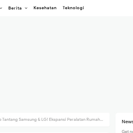
Kesehatan
Teknologi
Berita
ntang Samsung & LG! Ekspansi Peralatan Rumah Tangga ke Pasar Global
News
Get n