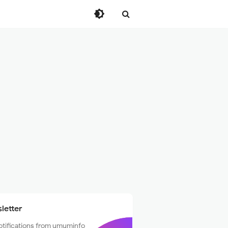
letter
otifications from umuminfo