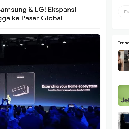
Samsung & LG! Ekspansi
gga ke Pasar Global
Tren