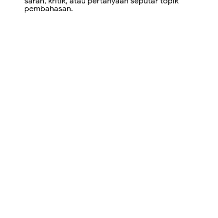
saran, kritik, atau pertanyaan seputar topik
pembahasan.