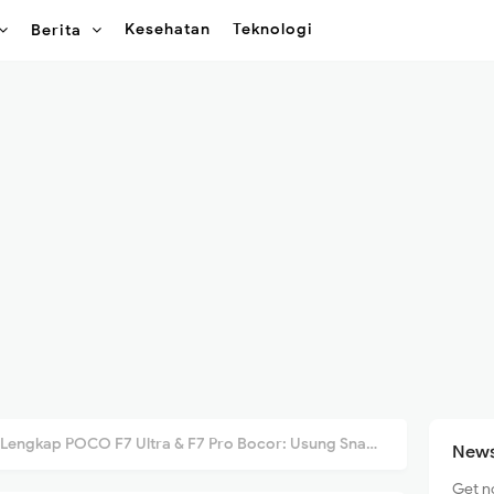
Kesehatan
Teknologi
Berita
 POCO F7 Ultra & F7 Pro Bocor: Usung Snapdragon 8, Kamera 50MP, dan Fast Charging Kencang
News
Get n