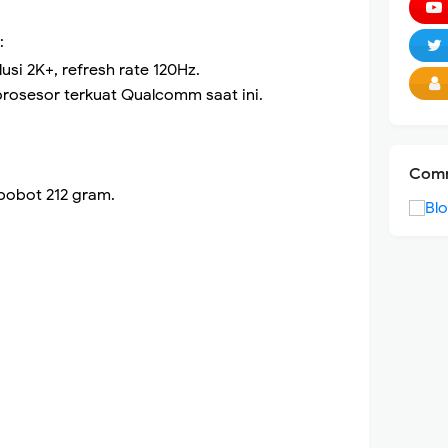
:
usi 2K+, refresh rate 120Hz.
prosesor terkuat Qualcomm saat ini.
Comm
bobot 212 gram.