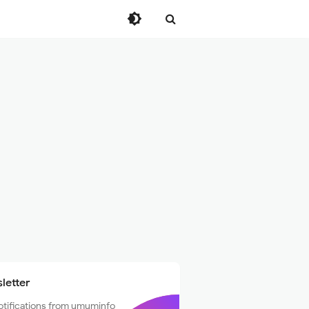
letter
otifications from umuminfo