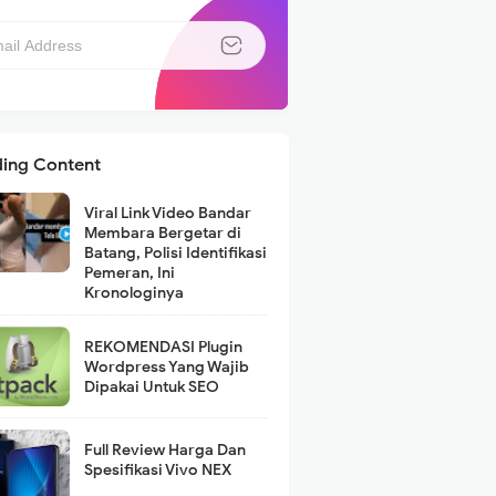
ding Content
Viral Link Video Bandar
Membara Bergetar di
Batang, Polisi Identifikasi
Pemeran, Ini
Kronologinya
REKOMENDASI Plugin
Wordpress Yang Wajib
Dipakai Untuk SEO
Full Review Harga Dan
Spesifikasi Vivo NEX