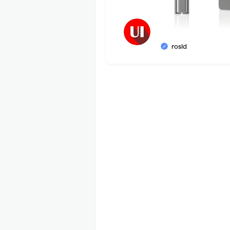
rosid