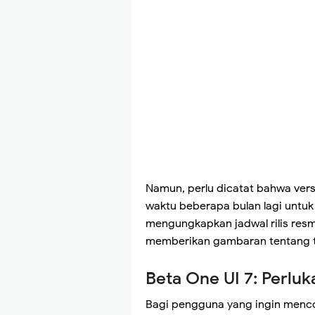
Namun, perlu dicatat bahwa vers
waktu beberapa bulan lagi untuk 
mengungkapkan jadwal rilis resm
memberikan gambaran tentang ti
Beta One UI 7: Perlu
Bagi pengguna yang ingin menco