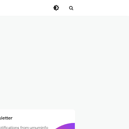
letter
otifications from umuminfo