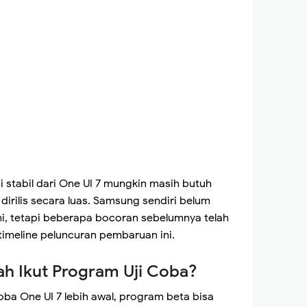
i stabil dari One UI 7 mungkin masih butuh
dirilis secara luas. Samsung sendiri belum
i, tetapi beberapa bocoran sebelumnya telah
meline peluncuran pembaruan ini.
kah Ikut Program Uji Coba?
ba One UI 7 lebih awal, program beta bisa