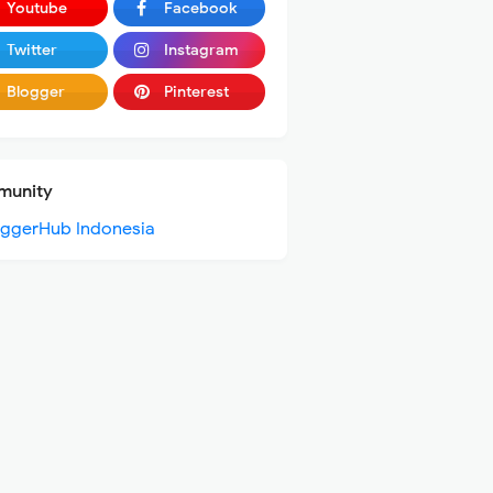
Youtube
Facebook
Twitter
Instagram
Blogger
Pinterest
unity