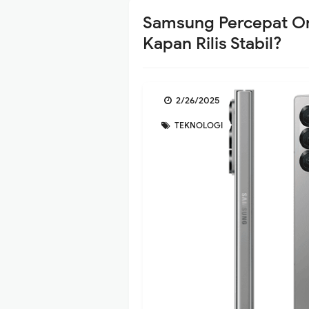
Samsung Percepat One 
Kapan Rilis Stabil?
2/26/2025
TEKNOLOGI