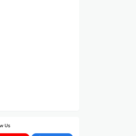
ow Us