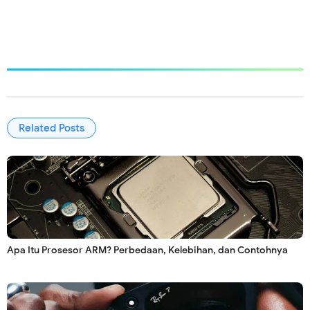
Related Posts
Apa Itu Prosesor ARM? Perbedaan, Kelebihan, dan Contohnya