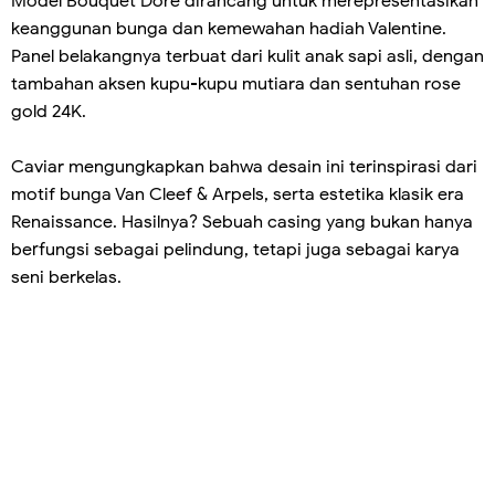
Model Bouquet Doré dirancang untuk merepresentasikan
keanggunan bunga dan kemewahan hadiah Valentine.
Panel belakangnya terbuat dari kulit anak sapi asli, dengan
tambahan aksen kupu-kupu mutiara dan sentuhan rose
gold 24K.
Caviar mengungkapkan bahwa desain ini terinspirasi dari
motif bunga Van Cleef & Arpels, serta estetika klasik era
Renaissance. Hasilnya? Sebuah casing yang bukan hanya
berfungsi sebagai pelindung, tetapi juga sebagai karya
seni berkelas.