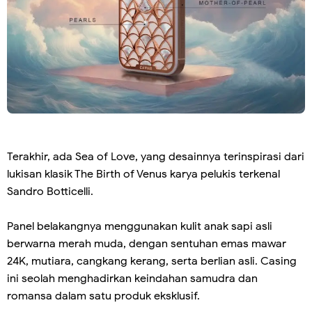
Terakhir, ada Sea of Love, yang desainnya terinspirasi dari
lukisan klasik The Birth of Venus karya pelukis terkenal
Sandro Botticelli.
Panel belakangnya menggunakan kulit anak sapi asli
berwarna merah muda, dengan sentuhan emas mawar
24K, mutiara, cangkang kerang, serta berlian asli. Casing
ini seolah menghadirkan keindahan samudra dan
romansa dalam satu produk eksklusif.