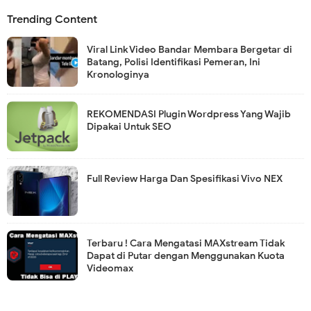
Trending Content
Viral Link Video Bandar Membara Bergetar di
Batang, Polisi Identifikasi Pemeran, Ini
Kronologinya
REKOMENDASI Plugin Wordpress Yang Wajib
Dipakai Untuk SEO
Full Review Harga Dan Spesifikasi Vivo NEX
Terbaru ! Cara Mengatasi MAXstream Tidak
Dapat di Putar dengan Menggunakan Kuota
Videomax