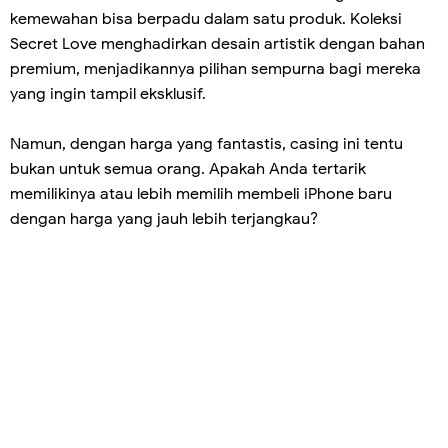
kemewahan bisa berpadu dalam satu produk. Koleksi
Secret Love menghadirkan desain artistik dengan bahan
premium, menjadikannya pilihan sempurna bagi mereka
yang ingin tampil eksklusif.
Namun, dengan harga yang fantastis, casing ini tentu
bukan untuk semua orang. Apakah Anda tertarik
memilikinya atau lebih memilih membeli iPhone baru
dengan harga yang jauh lebih terjangkau?