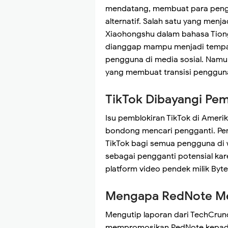
mendatang, membuat para penggu
alternatif. Salah satu yang menj
Xiaohongshu dalam bahasa Tiongko
dianggap mampu menjadi tempat
pengguna di media sosial. Namun
yang membuat transisi pengguna 
TikTok Dibayangi Pem
Isu pemblokiran TikTok di Amer
bondong mencari pengganti. Pe
TikTok bagi semua pengguna di wi
sebagai pengganti potensial k
platform video pendek milik Byt
Mengapa RedNote Men
Mengutip laporan dari TechCrun
mempromosikan RedNote kepada 