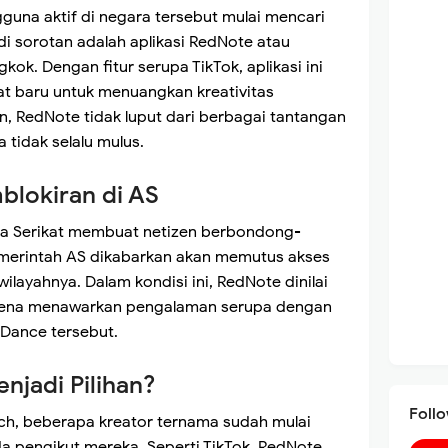
na aktif di negara tersebut mulai mencari
adi sorotan adalah aplikasi RedNote atau
k. Dengan fitur serupa TikTok, aplikasi ini
 baru untuk menuangkan kreativitas
, RedNote tidak luput dari berbagai tantangan
tidak selalu mulus.
blokiran di AS
ika Serikat membuat netizen berbondong-
merintah AS dikabarkan akan memutus akses
layahnya. Dalam kondisi ini, RedNote dinilai
arena menawarkan pengalaman serupa dengan
eDance tersebut.
jadi Pilihan?
Foll
ch, beberapa kreator ternama sudah mulai
pengikut mereka. Seperti TikTok, RedNote