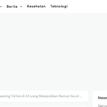
Kesehatan
Teknologi
Berita
aing TikTok di AS yang Menjanjikan Namun Sarat Tantangan
News
Get n