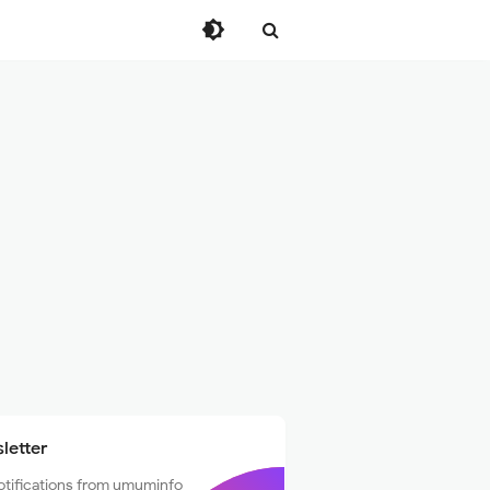
letter
otifications from umuminfo